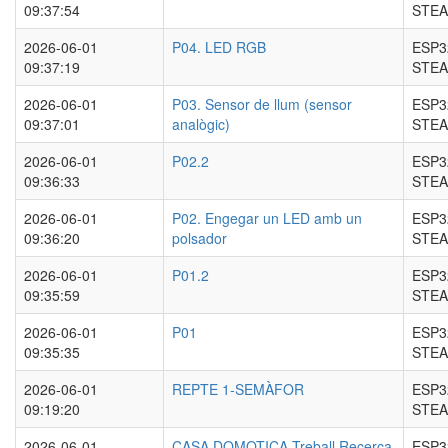
09:37:54
STEA
2026-06-01
P04. LED RGB
ESP3
09:37:19
STEA
2026-06-01
P03. Sensor de llum (sensor
ESP3
09:37:01
analògic)
STEA
2026-06-01
P02.2
ESP3
09:36:33
STEA
2026-06-01
P02. Engegar un LED amb un
ESP3
09:36:20
polsador
STEA
2026-06-01
P01.2
ESP3
09:35:59
STEA
2026-06-01
P01
ESP3
09:35:35
STEA
2026-06-01
REPTE 1-SEMÀFOR
ESP3
09:19:20
STEA
2026-06-01
CASA DOMOTICA Treball Recerca
ESP3