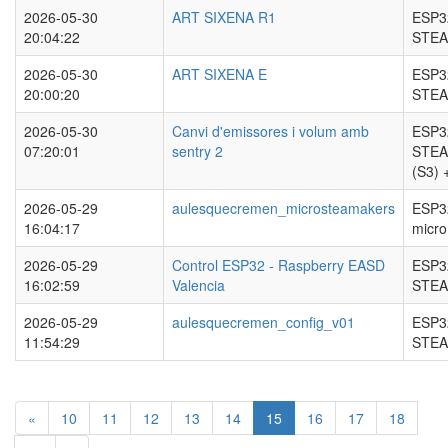
2026-05-30
ART SIXENA R1
ESP3
20:04:22
STEA
2026-05-30
ART SIXENA E
ESP3
20:00:20
STEA
2026-05-30
Canvi d'emissores i volum amb
ESP3
07:20:01
sentry 2
STEA
(S3)
2026-05-29
aulesquecremen_microsteamakers
ESP3
16:04:17
micr
2026-05-29
Control ESP32 - Raspberry EASD
ESP3
16:02:59
Valencia
STEA
2026-05-29
aulesquecremen_config_v01
ESP3
11:54:29
STEA
«
10
11
12
13
14
15
16
17
18