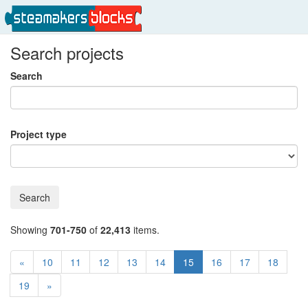
Search projects
Search
Project type
Search
Showing
701-750
of
22,413
items.
«
10
11
12
13
14
15
16
17
18
19
»