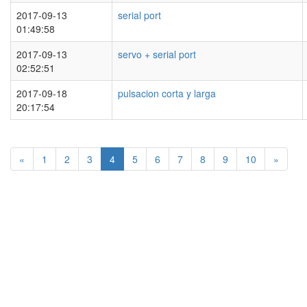
2017-09-13
serial port
01:49:58
2017-09-13
servo + serial port
02:52:51
2017-09-18
pulsacion corta y larga
20:17:54
«
1
2
3
4
5
6
7
8
9
10
»