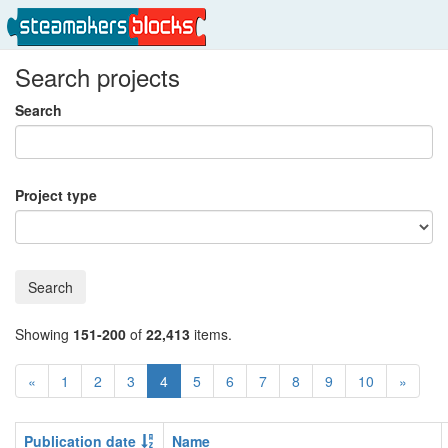
Search projects
Search
Project type
Search
Showing
151-200
of
22,413
items.
«
1
2
3
4
5
6
7
8
9
10
»
Publication date
Name