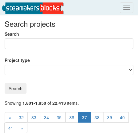
Toggl
navig
Search projects
Search
Project type
Search
Showing
1,801-1,850
of
22,413
items.
«
32
33
34
35
36
37
38
39
40
41
»