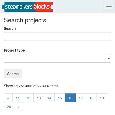
Tog
nav
Search projects
Search
Project type
Search
Showing
751-800
of
22,414
items.
«
11
12
13
14
15
16
17
18
19
20
»