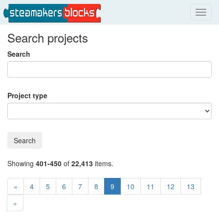
Toggl
navig
Search projects
Search
Project type
Search
Showing
401-450
of
22,413
items.
«
4
5
6
7
8
9
10
11
12
13
»