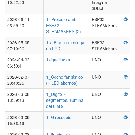
10:52:53
Imagina
3DBot
2026-06-11
1r Projecte amb
ESP32
06:59:20
ESP32
STEAMakers
STEAMAKERS (2)
2026-05-05
1ra Practica: enjegar
ESP32
07:10:26
un LED.
STEAMakers
2024-04-03
1siguelineas
UNO
06:59:41
2026-02-07
1_Coche fantástico
UNO
23:40:25
(4 LED alternos)
2026-03-08
1_Dígito 7
UNO
13:59:43
segmentos. Ilumina
del 0 al 9
2026-03-09
1_Giroscópio
UNO
15:36:49
2026-02-08
1_Iluminación
UNO