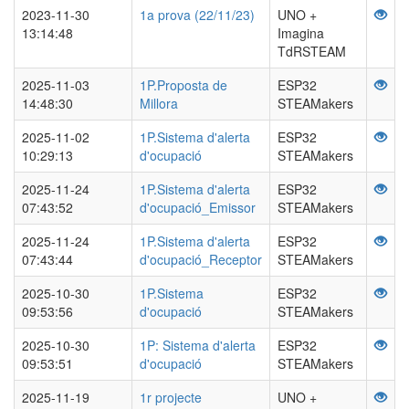
2023-11-30
1a prova (22/11/23)
UNO +
13:14:48
Imagina
TdRSTEAM
2025-11-03
1P.Proposta de
ESP32
14:48:30
Millora
STEAMakers
2025-11-02
1P.Sistema d'alerta
ESP32
10:29:13
d'ocupació
STEAMakers
2025-11-24
1P.Sistema d'alerta
ESP32
07:43:52
d'ocupació_Emissor
STEAMakers
2025-11-24
1P.Sistema d'alerta
ESP32
07:43:44
d'ocupació_Receptor
STEAMakers
2025-10-30
1P.Sistema
ESP32
09:53:56
d'ocupació
STEAMakers
2025-10-30
1P: Sistema d'alerta
ESP32
09:53:51
d'ocupació
STEAMakers
2025-11-19
1r projecte
UNO +