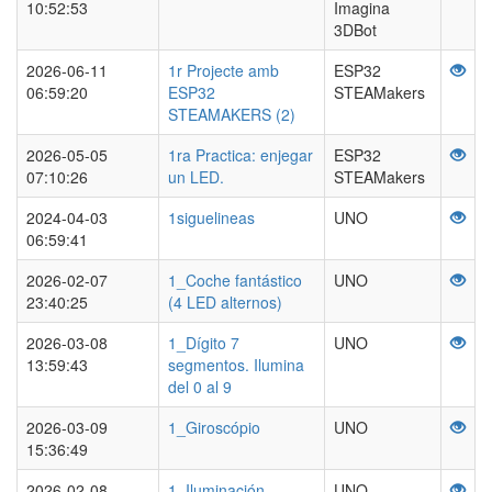
10:52:53
Imagina
3DBot
2026-06-11
1r Projecte amb
ESP32
06:59:20
ESP32
STEAMakers
STEAMAKERS (2)
2026-05-05
1ra Practica: enjegar
ESP32
07:10:26
un LED.
STEAMakers
2024-04-03
1siguelineas
UNO
06:59:41
2026-02-07
1_Coche fantástico
UNO
23:40:25
(4 LED alternos)
2026-03-08
1_Dígito 7
UNO
13:59:43
segmentos. Ilumina
del 0 al 9
2026-03-09
1_Giroscópio
UNO
15:36:49
2026-02-08
1_Iluminación
UNO