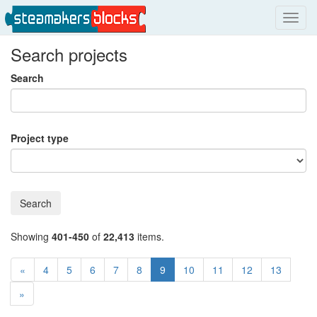
Toggl
navig
Search projects
Search
Project type
Search
Showing
401-450
of
22,413
items.
«
4
5
6
7
8
9
10
11
12
13
»