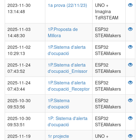
2023-11-30
1a prova (22/11/23)
UNO +
13:14:48
Imagina
TdRSTEAM
2025-11-03
1P.Proposta de
ESP32
14:48:30
Millora
STEAMakers
2025-11-02
1P.Sistema d'alerta
ESP32
10:29:13
d'ocupació
STEAMakers
2025-11-24
1P.Sistema d'alerta
ESP32
07:43:52
d'ocupació_Emissor
STEAMakers
2025-11-24
1P.Sistema d'alerta
ESP32
07:43:44
d'ocupació_Receptor
STEAMakers
2025-10-30
1P.Sistema
ESP32
09:53:56
d'ocupació
STEAMakers
2025-10-30
1P: Sistema d'alerta
ESP32
09:53:51
d'ocupació
STEAMakers
2025-11-19
1r projecte
UNO +