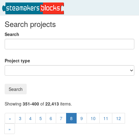
Search projects
Search
Project type
Search
Showing
351-400
of
22,413
items.
«
3
4
5
6
7
8
9
10
11
12
»