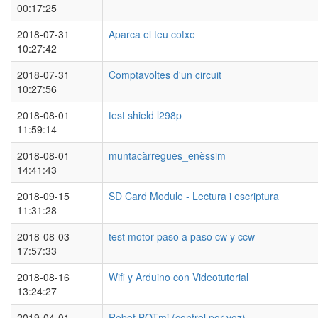
00:17:25
2018-07-31
Aparca el teu cotxe
10:27:42
2018-07-31
Comptavoltes d'un circuit
10:27:56
2018-08-01
test shield l298p
11:59:14
2018-08-01
muntacàrregues_enèssim
14:41:43
2018-09-15
SD Card Module - Lectura i escriptura
11:31:28
2018-08-03
test motor paso a paso cw y ccw
17:57:33
2018-08-16
Wifi y Arduino con Videotutorial
13:24:27
2019-04-01
Robot BOTmi (control por voz)