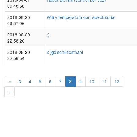
09:48:58
2018-08-25
Wifi y temperatura con videotutorial
09:57:06
2018-08-20
:)
22:58:26
2018-08-20
x´jgdisoh6tiosthapi
22:56:54
«
3
4
5
6
7
8
9
10
11
12
»