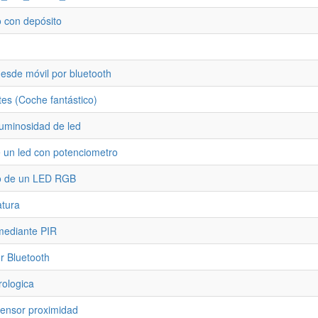
o con depósito
desde móvil por bluetooth
tes (Coche fantástico)
luminosidad de led
 un led con potenciometro
o de un LED RGB
atura
mediante PIR
or Bluetooth
rologica
sensor proximidad