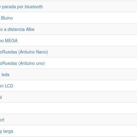
y parada por bluetooth
 Bluino
 a distancia Albe
ino MEGA
voRuedas (Arduino Nano)
voRuedas (Arduino uno)
g leds
 en LCD
l
ort
y larga