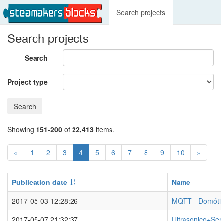
Search projects
Search projects
Search
Project type
Search
Showing
151-200
of
22,413
items.
«
1
2
3
4
5
6
7
8
9
10
»
Publication date
Name
2017-05-03 12:28:26
MQTT - Domótic
2017-05-07 21:32:37
Ultrasonico+Ser