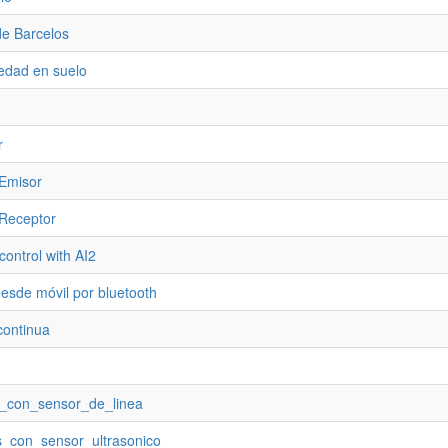
de Barcelos
edad en suelo
r
 Emisor
 Receptor
control with AI2
desde móvil por bluetooth
continua
s_con_sensor_de_linea
s_con_sensor_ultrasonico