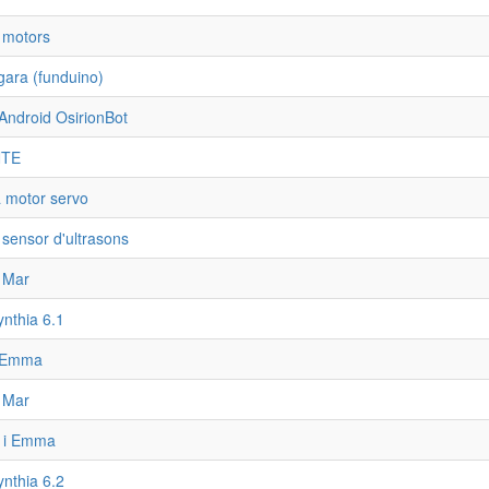
a motors
ara (funduino)
 Android OsirionBot
NTE
a motor servo
 sensor d'ultrasons
i Mar
ynthia 6.1
i Emma
i Mar
a i Emma
ynthia 6.2