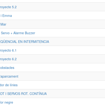
royecte 5.2
a i Emma
i Mar
 Servo + Alarme Buzzer
EQÜENCIAL EN INTERMITENCIA
royecto 6.1
royecto 6.2
 obstacles
d'aparcament
dor de línies
OT I SERVOS ROT. CONTÍNUA
for negre