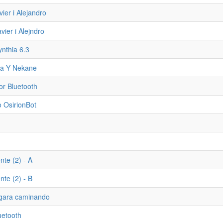
vier i Alejandro
avier i Alejndro
ynthia 6.3
ma Y Nekane
r Bluetooth
o OsirionBot
nte (2) - A
nte (2) - B
gara caminando
uetooth