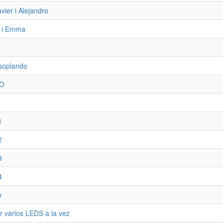
avier i Alejandro
a i Emma
 soplando
VO
1
2
3
4
o
 varios LEDS a la vez