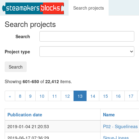
Search projects
Search projects
Search
Project type
Search
Showing
601-650
of
22,412
items.
«
8
9
10
11
12
13
14
15
16
17
Publication date
Name
2019-01-04 21:20:53
P02 - Siguelíneas
2019-06-17 07:36:29
Sigue-Lineas