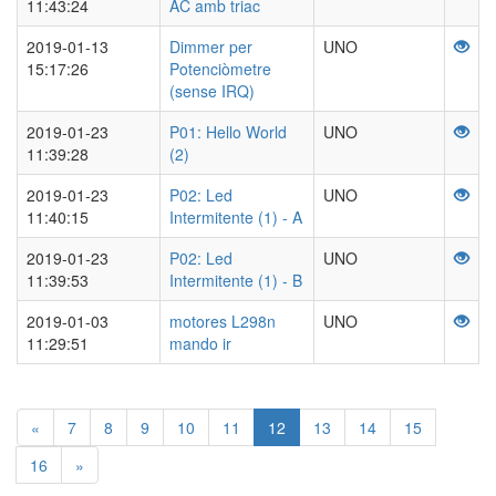
11:43:24
AC amb triac
2019-01-13
Dimmer per
UNO
15:17:26
Potenciòmetre
(sense IRQ)
2019-01-23
P01: Hello World
UNO
11:39:28
(2)
2019-01-23
P02: Led
UNO
11:40:15
Intermitente (1) - A
2019-01-23
P02: Led
UNO
11:39:53
Intermitente (1) - B
2019-01-03
motores L298n
UNO
11:29:51
mando ir
«
7
8
9
10
11
12
13
14
15
16
»