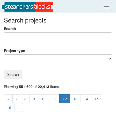
Toggl
navig
Search projects
Search
Project type
Search
Showing
551-600
of
22,413
items.
«
7
8
9
10
11
12
13
14
15
16
»